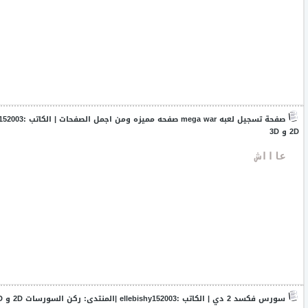
صفحة تسجيل لعبه mega war صفحه مميزه ومن اجمل الصفحات
| الكاتب :
y152003
2D و 3D
 عاااش
سورس فكسد 2 دي
| الكاتب :
ellebishy152003
|المنتدى:
ركن السورسات 2D و 3D