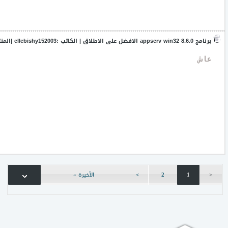
برنامج appserv win32 8.6.0 الافضل على الاطلاق
| الكاتب :
ellebishy152003
|المن
 عاش
<
1
2
>
الأخيرة »