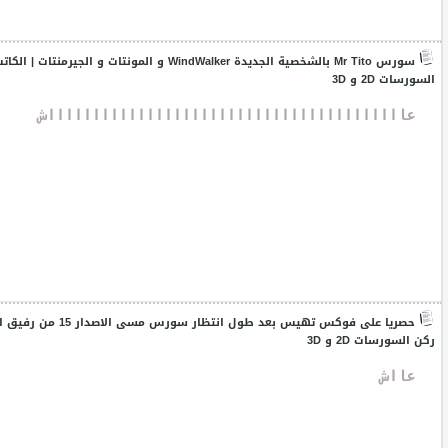
سورس Mr Tito بالشخصية الجديدة WindWalker و المونتات و الجيرمنتات
| الكاتب
السورسات 2D و 3D
 عااااااااااااااااااااااااااااااااااااااااش
حصريا على فوكس تهيس بعد طول انتظار سورس مسى الاصدار 15 من رفيق القلم
ركن السورسات 2D و 3D
 عااش