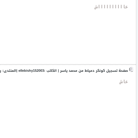
 عااااااااااش
صفحة تسجيل كونكر دمياط من محمد ياسر
| الكاتب :
ellebishy152003
|المنتدى:
ر
 عاش