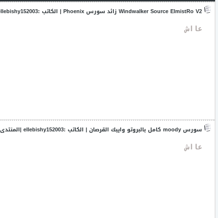
كلينت 5095 أخرة الننجا
Windwalker Source ElmistRo V2 زائد سورس Phoenix
| الكاتب :
ellebishy152003
 عااش
لودر 5095 مش متفيرس
ان بي سي تحويل لكل الشخصيات ماعدا القرصان
حفلة السي بي اس [Quest-Party] بشكل مختلف وجديدة وفي مابة
لوحديها+الكينج
برنامج فك تشفير ملف Server.dat
سورس moody كامل بالبروتو وايبك القرصان
| الكاتب :
ellebishy152003
|المنتدى
 عااش