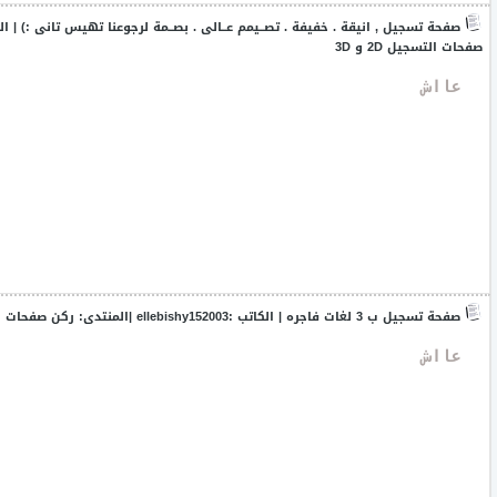
صفحة تسجيل , انيقة . خفيفة . تصــيمم عــالى . بصــمة لرجوعنا تهيس تانى :)
| ال
صفحات التسجيل 2D و 3D
 عااش
صفحة تسجيل ب 3 لغات فاجره
| الكاتب :
ellebishy152003
|المنتدى:
ركن صفحات التسج
 عااش