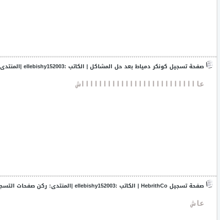
صفحة تسجيل كونكر دمياط بعد حل المشاكل
| الكاتب :
ellebishy152003
|المنتدى
 عاااااااااااااااااااااااااااش
صفحة تسجيل HebrithCo
| الكاتب :
ellebishy152003
|المنتدى:
ركن صفحات التسجيل 2D 
 عاش