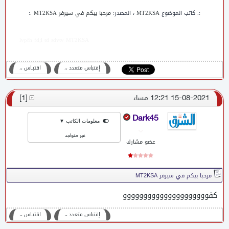
:. كاتب الموضوع
MT2KSA
، المصدر:
مرحبا بيكم في سيرفر MT2KSA
.:
lvpfh fd;l td sdvtv MT2KSA
إقتباس متعدد ،،
اقتبـاس ،،
15-08-2021 12:21 مساء
[
1
]
Dark45
معلومات الكاتب ▼
غير متواجد
عضو مشارك
مرحبا بيكم في سيرفر MT2KSA
كفووووووووووووووووووووو
إقتباس متعدد ،،
اقتبـاس ،،