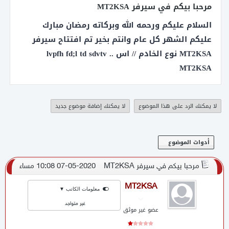
مرحبا بيكم في سيرفر MT2KSA
برنامج KingOfPrograms يشمل برامج عمل سيرفر والتعديل by Mr.Monk
السلام عليكم ورحمه الله وبركاته رمضان مبارك
عليكم الشهر كل عام وانتم بخير تم افتتاح سيرفر
شرح عمل سيرفر كونكر تهيس على هماشي لجهازك الشخصي للعلم الشرح
قديم
MT2KSA نوع الخادم // اس .. lvpfh fd;l td sdvtv
لودر 5095 مش متفيرس
MT2KSA
تحميل برنامج Navicat 10 Premium
لا يمكنك الرد على هذا الموضوع
لا يمكنك إضافة موضوع جديد
مكتبة الكلينتات ال2دى وال3دي والكلاسيك
أدوات الموضوع
مرحبا بيكم في سيرفر MT2KSA
07-05-2020 10:08 مساء
MT2KSA
معلومات الكاتب ▼
غير متواجد
عضو غير موثق