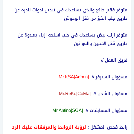
متوفر فقير جائع والذي يساعدك في تبديل ادوات نادره عن
طريق جلب الخبز من قتل الوحوش
متوفر ارنب بيض يساعدك في جلب اسلحه ازياء بعلاوة عن
طريق قتل الاعبين والمواتين
فريق العمل //
مسؤوال السيرفر //
[Admin]Mr.KSA
مسؤوال الشحن //
[CoMa]Mr.ReKo
مسؤوال المسابقات //
[SGA]Mr.Antino
رابط فحص المشغل :
لرؤية الروابط والمرفقات عليك الرد