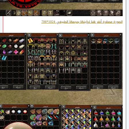
الصورة مصغرة أنقر هنا لرؤيتها بحجمها الطبيعي 1024*706