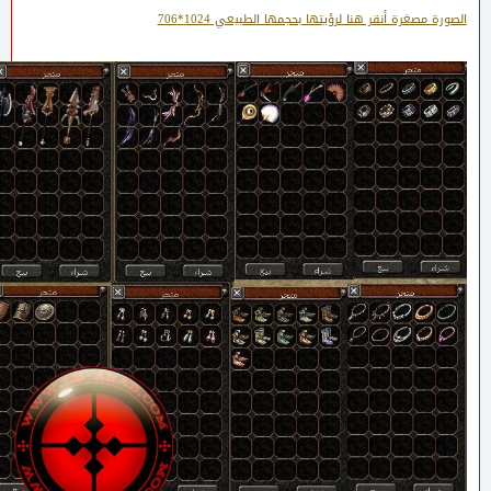
الصورة مصغرة أنقر هنا لرؤيتها بحجمها الطبيعي 1024*706