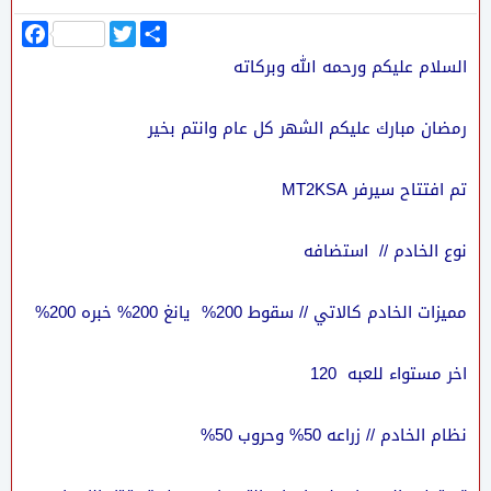
ا
T
F
ن
w
a
السلام عليكم ورحمه الله وبركاته
ش
i
c
ر
t
e
b
t
o
e
رمضان مبارك عليكم الشهر كل عام وانتم بخير
o
r
k
تم افتتاح سيرفر MT2KSA
نوع الخادم // استضافه
مميزات الخادم كالاتي // سقوط 200% يانغ 200% خبره 200%
اخر مستواء للعبه 120
نظام الخادم // زراعه 50% وحروب 50%