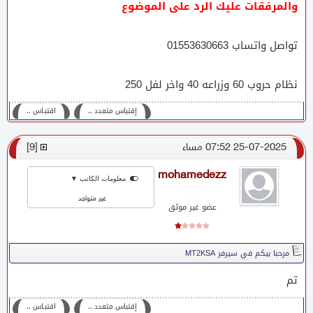
والمرفقات عليك الرد على الموضوع
تواصل واتساب 01553630663
نظام حروب 60 وزراعه 40 واخر لفل 250
إقتباس متعدد ،،
اقتبـاس ،،
25-07-2025 07:52 مساء
[
9
]
mohamedezz
معلومات الكاتب ▼
غير متواجد
عضو غير موثق
مرحبا بيكم في سيرفر MT2KSA
تم
إقتباس متعدد ،،
اقتبـاس ،،