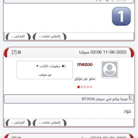
إقتباس متعدد ،،
اقتبـاس ،،
11-06-2025 03:06 صباحا
[
7
]
mezoo
معلومات الكاتب ▼
غير متواجد
عضو غير موثق
مرحبا بيكم في سيرفر MT2KSA
جود
إقتباس متعدد ،،
اقتبـاس ،،