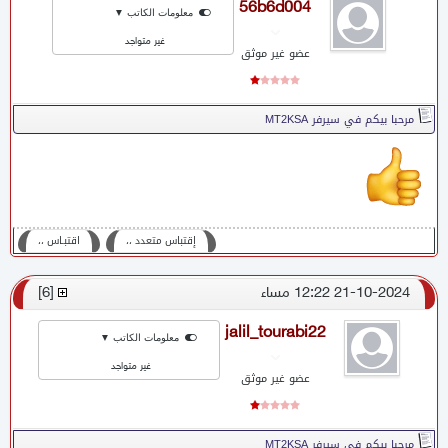
56b6d004
معلومات الكاتب ▼
غير متواجد
عضو غير موثق
مرحبا بيكم في سيرفر MT2KSA
إقتباس متعدد ،،
اقتبـاس ،،
21-10-2024 12:22 مساء
[
6
]
jalil_tourabi22
معلومات الكاتب ▼
غير متواجد
عضو غير موثق
مرحبا بيكم في سيرفر MT2KSA