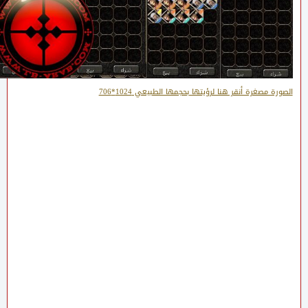
الصورة مصغرة أنقر هنا لرؤيتها بحجمها الطبيعي 1024*706