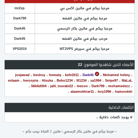
مرحبا بيكم في ماتين اكس بي
mt2xp
مرحبا بيكم في ماتين الفضه
Dark799
مرحبا بيكم في ماتين بكار الرسمي
Dark45
مرحب بيكم في ماتين الفضه
Dark45
مرحبا بيكم في سيرفر MT2VPS
VPS2019
الأعضاء الذين شاهدوا الموضوع:
22
joxjawad
،
beshoy
،
hematq
،
kefe2011
،
Dark45
،
Mohamed helmy
،
eslaam
،
herosyria
،
Hisuka
،
Bebo1234
،
lll1234
،
sa1994
،
Snipe97
،
MaLaL
،
56b6d004
،
jalil_tourabi22
،
mezoo
،
Dark799
،
mohamedezz
،
،
alaamokhtar11
،
Iory1996
،
hamoodeh
الكلمات الدلالية
لا يوجد كلمات دلالية ..
«
مرحبا بيكم في ماتين بكار الرسمي
|
ماتين 2 النجاة يرحب بكم
»