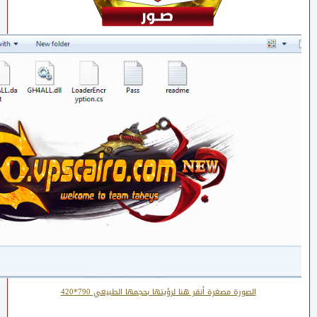
الصورة مصغرة أنقر هنا لرؤيتها بحجمها الطبيعي 790*420