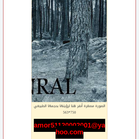
الصورة مصغرة أنقر هنا لرؤيتها بحجمها الطبيعي
750*563
amor51120002001@ya
hoo.com