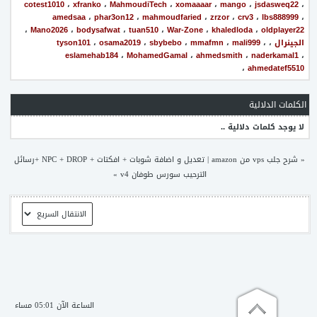
cotest1010
،
xfranko
،
MahmoudiTech
،
xomaaaar
،
mango
،
jsdasweq22
،
amedsaa
،
phar3on12
،
mahmoudfaried
،
zrzor
،
crv3
،
lbs888999
،
،
Mano2026
،
bodysafwat
،
tuan510
،
War-Zone
،
khaledloda
،
oldplayer22
الجينرال
،
،
mali999
،
mmafmn
،
sbybebo
،
osama2019
،
tyson101
eslamehab184
،
MohamedGamal
،
ahmedsmith
،
naderkamal1
،
،
ahmedatef5510
الكلمات الدلالية
لا يوجد كلمات دلالية ..
«
شرح جلب vps من amazon
|
تعديل و اضافة شوبات + افكتات + NPC + DROP +رسائل
الترحيب سورس طوفان v4
»
الساعة الآن 05:01 مساء