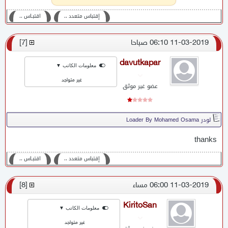
إقتباس متعدد ،،
اقتبـاس ،،
11-03-2019 06:10 صباحا
[
7
]
davutkapar
معلومات الكاتب ▼
غير متواجد
عضو غير موثق
لودر Loader By Mohamed Osama
thanks
إقتباس متعدد ،،
اقتبـاس ،،
11-03-2019 06:00 مساء
[
8
]
KiritoSan
معلومات الكاتب ▼
غير متواجد