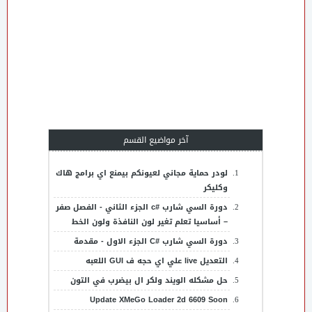
تيم تهيس
آخر مواضيع القسم
لودر حماية مجاني لعيونكم بيمنع اي برامج هاك
وكليكر
دورة السي شارب #c الجزء الثاني - الفصل صفر
– أساسيا تعلم تغير لون النافذة ولون الخط
دورة السي شارب #C الجزء الاول - مقدمة
التعديل live علي اي حجه ف GUI اللعبه
حل مشكله الويند ولكر ال بيضرب في التون
Update XMeGo Loader 2d 6609 Soon