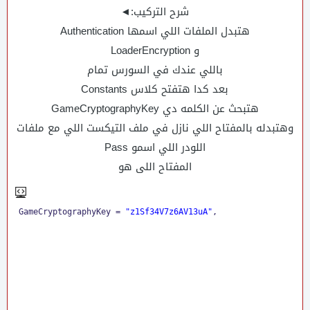
شرح التركيب:◄
هتبدل الملفات اللي اسمها Authentication
و LoaderEncryption
باللي عندك في السورس تمام
بعد كدا هتفتح كلاس Constants
هتبحث عن الكلمه دي GameCryptographyKey
وهتبدله بالمفتاح اللي نازل في ملف التيكست اللي مع ملفات
اللودر اللي اسمو Pass
المفتاح اللى هو
GameCryptographyKey = 
"z1Sf34V7z6AV13uA"
,