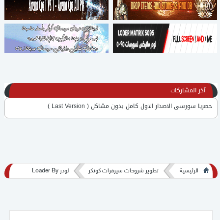
آخر المشاركات
حصريا سورسى الاصدار الاول كامل بدون مشاكل ( Last Version )
كلينت كونكر 3D قبل البروتو Client v6652 + كلينتات 2D
برنامج فك تشفير ملف Server.dat
الرئيسية
تطوير شروحات سيرفرات كونكر
لودر Loader By
سورس فكسد 2 دي
Mohamed Osama
لكل محبي كونكر عربي سورس فكسد بتاع mr.online - سورس عربي 2D