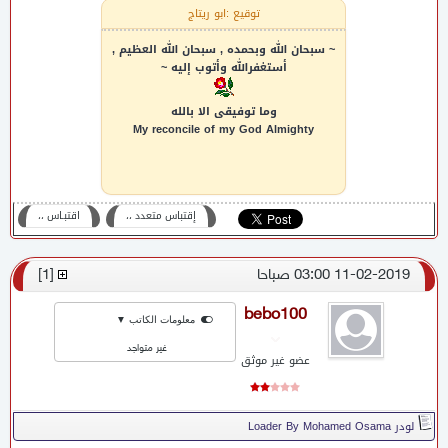
توقيع :ابو ريتاج
~ سبحان الله وبحمده , سبحان الله العظيم ,
أستغفرالله وأتوب إليه ~
وما توفيقى الا بالله
My reconcile of my God Almighty
إقتباس متعدد ،،
اقتبـاس ،،
11-02-2019 03:00 صباحا
[
1
]
bebo100
معلومات الكاتب ▼
غير متواجد
عضو غير موثق
لودر Loader By Mohamed Osama