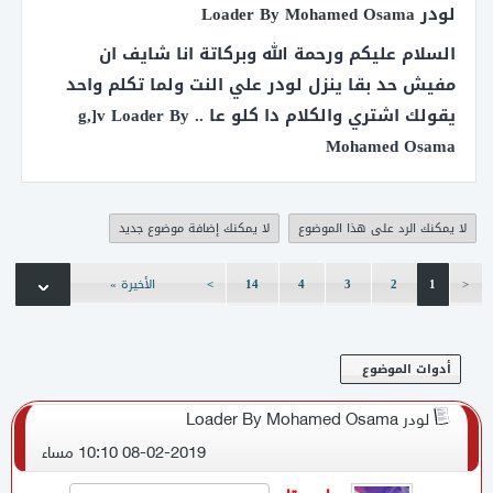
لودر Loader By Mohamed Osama
برنامج KingOfPrograms يشمل برامج عمل سيرفر والتعديل by Mr.Monk
السلام عليكم ورحمة الله وبركاتة انا شايف ان
مفيش حد بقا ينزل لودر علي النت ولما تكلم واحد
شرح عمل سيرفر كونكر تهيس على هماشي لجهازك الشخصي للعلم الشرح
قديم
يقولك اشتري والكلام دا كلو عا .. g,]v Loader By
لودر 5095 مش متفيرس
Mohamed Osama
تحميل برنامج Navicat 10 Premium
لا يمكنك الرد على هذا الموضوع
لا يمكنك إضافة موضوع جديد
مكتبة الكلينتات ال2دى وال3دي والكلاسيك
<
1
2
3
4
14
>
الأخيرة »
أدوات الموضوع
لودر Loader By Mohamed Osama
08-02-2019 10:10 مساء