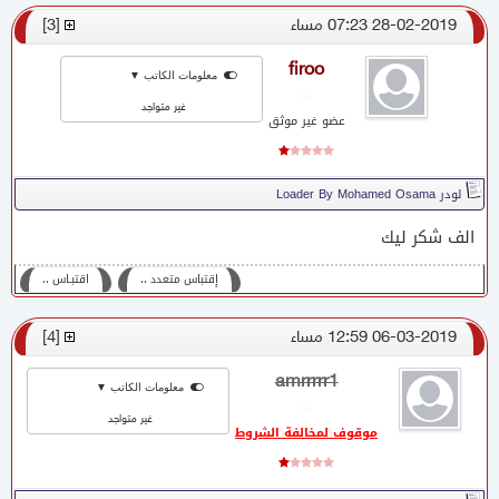
28-02-2019 07:23 مساء
[
3
]
firoo
معلومات الكاتب ▼
غير متواجد
عضو غير موثق
لودر Loader By Mohamed Osama
الف شكر ليك
إقتباس متعدد ،،
اقتبـاس ،،
06-03-2019 12:59 مساء
[
4
]
amrrrrr1
معلومات الكاتب ▼
غير متواجد
موقوف لمخالفة الشروط