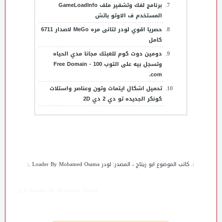
برنامج لفك وتشفير ملف GameLoadInfo
المستخدم ف الاوتو باتش
حصريا اقوي لودر لتانى مره MeGo لاصدار 6711
كامل
دومين دوت كوم للعبتك مجانا مدي الحياه
وتسجل بيه على التوب 100 - Free Domain
.com
تحميل اشكال ايتمات وتون وعناصر واستلات
كونكر الجديده تو دي 2 دي 2D
:. كاتب الموضوع
ابو ريتاج
، المصدر:
لودر Loader By Mohamed Osama
.:
g,]v Loader By Mohamed Osama