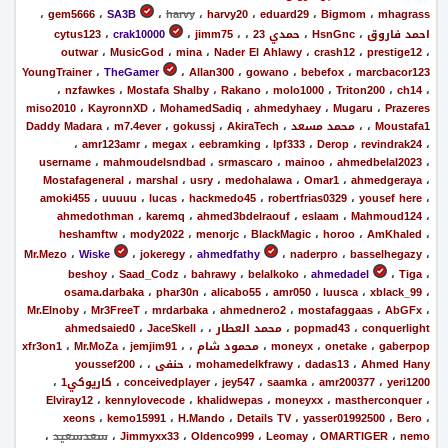
،
gem5666
،
SA3B
،
harvy
،
harvy20
،
eduard29
،
Bigmom
،
mhagrass
احمد فاروق
،
HsnGnc
،
حمدي 23
،
،
jimm75
،
crak10000
،
cytus123
outwar
،
MusicGod
،
mina
،
Nader El Ahlawy
،
crash12
،
prestige12
،
YoungTrainer
،
TheGamer
،
Allan300
،
gowano
،
bebefox
،
marcbacor123
،
nzfawkes
،
Mostafa Shalby
،
Rakano
،
molo1000
،
Triton200
،
ch14
،
miso2010
،
KayronnXD
،
MohamedSadiq
،
ahmedyhaey
،
Mugaru
،
Prazeres
Moustafa1
،
،
محمد مسعد
،
AkiraTech
،
gokussj
،
m7.4ever
،
Daddy Madara
،
amr123amr
،
megax
،
eebramking
،
lpf333
،
Derop
،
revindrak24
،
username
،
mahmoudelsndbad
،
srmascaro
،
mainoo
،
ahmedbelal2023
،
Mostafageneral
،
marshal
،
usry
،
medohalawa
،
Omar1
،
ahmedgeraya
،
amoki455
،
uuuuu
،
lucas
،
hackmedo45
،
robertfrias0329
،
yousef here
،
ahmedothman
،
karemq
،
ahmed3bdelraouf
،
eslaam
،
Mahmoud124
،
heshamftw
،
mody2022
،
menorjc
،
BlackMagic
،
horoo
،
AmKhaled
،
Mr.Mezo
،
Wiske
،
jokeregy
،
ahmedfathy
،
naderpro
،
basselhegazy
،
beshoy
،
Saad_Codz
،
bahrawy
،
belalkoko
،
ahmedadel
،
Tiga
،
osama.darbaka
،
phar30n
،
alicabo55
،
amr050
،
luusca
،
xblack_99
،
Mr.Elnoby
،
Mr3FreeT
،
mrdarbaka
،
ahmednero2
،
mostafaggaas
،
AbGFx
،
conquerlight
،
popmad43
،
محمد العطار
،
،
JaceSkell
،
ahmedsaied0
gaberpop
،
onetake
،
moneyx
،
محمود شام
،
،
jemjim91
،
Mr.MoZa
،
xfr3on1
Ahmed Hany
،
dadas13
،
mohamedelkfrawy
،
حنفى
،
،
youssef200
yeri1200
،
amr200377
،
saamka
،
jey547
،
conceivedplayer
،
كاريوكي1
،
Elviray12
،
kennylovecode
،
khalidwepas
،
moneyxx
،
mastherconquer
،
xeons
،
kemo15991
،
H.Mando
،
Details TV
،
yasser01992500
،
Bero
،
nemo
،
OMARTIGER
،
Leomay
،
Oldenco999
،
Jimmyxx33
،
سعدسعيد
،