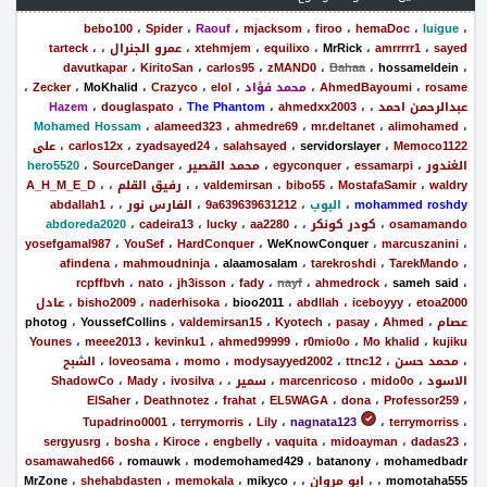
bebo100
،
Spider
،
Raouf
،
mjacksom
،
firoo
،
hemaDoc
،
luigue
،
sayed
،
amrrrrr1
،
MrRick
،
equilixo
،
xtehmjem
،
عمرو الجنرال
،
،
tarteck
davutkapar
،
KiritoSan
،
carlos95
،
zMAND0
،
Bahaa
،
hossameldein
،
rosame
،
AhmedBayoumi
،
محمد فؤاد
،
elol
،
Crazyco
،
MoKhalid
،
Zecker
،
عبدالرحمن احمد
،
،
ahmedxx2003
،
The Phantom
،
douglaspato
،
Hazem
Mohamed Hossam
،
alameed323
،
ahmedre69
،
mr.deltanet
،
alimohamed
،
Memoco1122
،
servidorslayer
،
salahsayed
،
zyadsayed24
،
carlos12x
،
على
الغندور
،
essamarpi
،
egyconquer
،
محمد القصير
،
SourceDanger
،
hero5520
waldry
،
MostafaSamir
،
bibo55
،
valdemirsan
،
،
رفيق القلم
،
،
A_H_M_E_D
mohammed roshdy
،
البوب
،
9a639639631212
،
الفارس نور
،
،
abdallah1
osamamando
،
كودر كونكر
،
،
aa2280
،
lucky
،
cadeira13
،
abdoreda2020
yosefgamal987
،
YouSef
،
HardConquer
،
WeKnowConquer
،
marcuszanini
،
afindena
،
mahmoudninja
،
alaamosalam
،
tarekroshdi
،
TarekMando
،
rcpffbvh
،
nato
،
jh3isson
،
fady
،
nayf
،
ahmedrock
،
sameh said
،
etoa2000
،
iceboyyy
،
abdllah
،
bioo2011
،
naderhisoka
،
bisho2009
،
عادل
عصام
،
Ahmed
،
pasay
،
Kyotech
،
valdemirsan15
،
YoussefCollins
،
photog
Younes
،
meee2013
،
kevinku1
،
ahmed99999
،
r0mio0o
،
Mo khalid
،
kujiku
،
محمد حسن
،
ttnc12
،
modysayyed2002
،
momo
،
loveosama
،
الشبح
الاسود
،
mido0o
،
marcenricoso
،
سمير
،
،
ivosilva
،
Mady
،
ShadowCo
ElSaher
،
Deathnotez
،
frahat
،
EL5WAGA
،
dona
،
Professor259
،
Tupadrino0001
،
terrymorris
،
Lily
،
nagnata123
،
terrymorriss
،
sergyusrg
،
bosha
،
Kiroce
،
engbelly
،
vaquita
،
midoayman
،
dadas23
،
osamawahed66
،
romauwk
،
modemohamed429
،
batanony
،
mohamedbadr
momotaha555
،
،
ابو مروان
،
،
mikyco
،
memokala
،
shehabdasten
،
MrZone