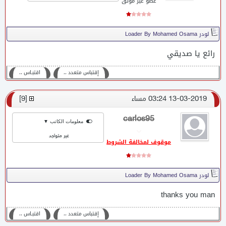
عضو غير موثق
لودر Loader By Mohamed Osama
رائع يا صديقي
إقتباس متعدد ،،
اقتبـاس ،،
13-03-2019 03:24 مساء
[
9
]
carlos95
معلومات الكاتب ▼
غير متواجد
موقوف لمخالفة الشروط
لودر Loader By Mohamed Osama
thanks you man
إقتباس متعدد ،،
اقتبـاس ،،