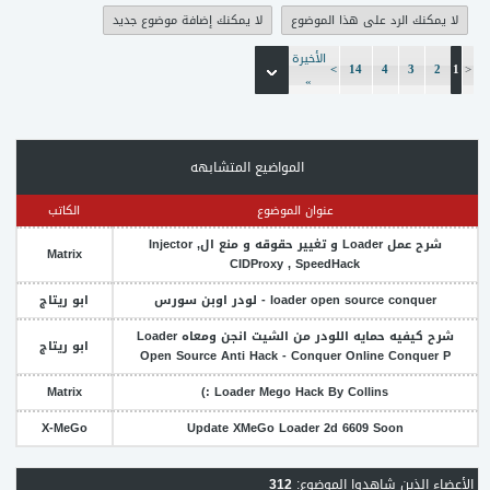
لا يمكنك الرد على هذا الموضوع
لا يمكنك إضافة موضوع جديد
الأخيرة
>
14
4
3
2
1
<
»
المواضيع المتشابهه
عنوان الموضوع
الكاتب
شرح عمل Loader و تغيير حقوقه و منع الInjector ,
Matrix
CIDProxy , SpeedHack
loader open source conquer - لودر اوبن سورس
ابو ريتاج
شرح كيفيه حمايه اللودر من الشيت انجن ومعاه Loader
ابو ريتاج
Open Source Anti Hack - Conquer Online Conquer P
Matrix
Loader Mego Hack By Collins :)
X-MeGo
Update XMeGo Loader 2d 6609 Soon
الأعضاء الذين شاهدوا الموضوع:
312