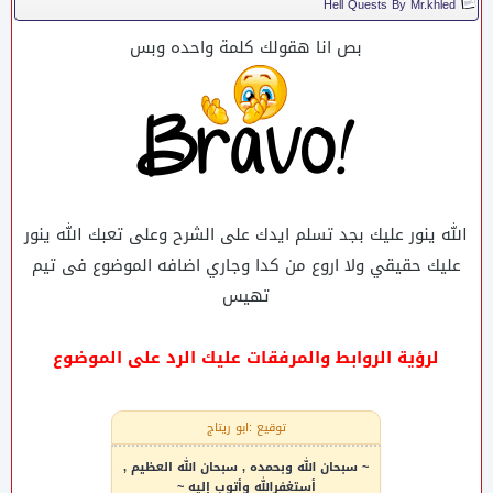
Hell Quests By Mr.khled
بص انا هقولك كلمة واحده وبس
الله ينور عليك بجد تسلم ايدك على الشرح وعلى تعبك الله ينور
عليك حقيقي ولا اروع من كدا وجاري اضافه الموضوع فى تيم
تهيس
لرؤية الروابط والمرفقات عليك الرد على الموضوع
توقيع :ابو ريتاج
~ سبحان الله وبحمده , سبحان الله العظيم ,
أستغفرالله وأتوب إليه ~