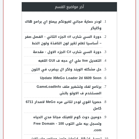
آخر مواضيع القسم
لودر حماية مجاني لعيونكم بيمنع اي برامج هاك
وكليكر
دورة السي شارب #c الجزء الثاني - الفصل صفر
– أساسيا تعلم تغير لون النافذة ولون الخط
دورة السي شارب #C الجزء الاول - مقدمة
التعديل live علي اي حجه ف GUI اللعبه
حل مشكله الويند ولكر ال بيضرب في التون
Update XMeGo Loader 2d 6609 Soon
برنامج لفك وتشفير ملف GameLoadInfo
المستخدم ف الاوتو باتش
حصريا اقوي لودر لتانى مره MeGo لاصدار 6711
كامل
دومين دوت كوم للعبتك مجانا مدي الحياه
وتسجل بيه على التوب 100 - Free Domain
.com
تحميل اشكال ايتمات وتون وعناصر واستلات