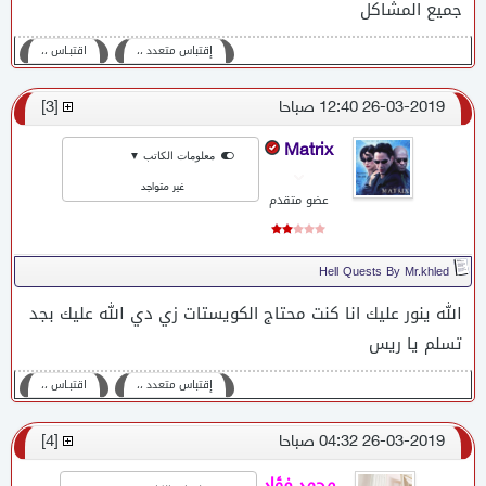
جميع المشاكل
إقتباس متعدد ،،
اقتبـاس ،،
26-03-2019 12:40 صباحا
[
3
]
Matrix
معلومات الكاتب ▼
غير متواجد
عضو متقدم
Hell Quests By Mr.khled
الله ينور عليك انا كنت محتاج الكويستات زي دي الله عليك بجد
تسلم يا ريس
إقتباس متعدد ،،
اقتبـاس ،،
26-03-2019 04:32 صباحا
[
4
]
محمد فؤاد