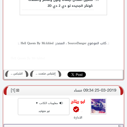
كونكر الجديده تو دي 2 دي 2D
:. كاتب الموضوع
SourceDanger
، المصدر:
Hell Quests By Mr.khled
.:
Hell Quests By Mr>khled
إقتباس متعدد ،،
اقتبـاس ،،
25-03-2019 09:34 مساء
[
1
]
ابو ريتاج
معلومات الكاتب ▼
غير متواجد
الادارة