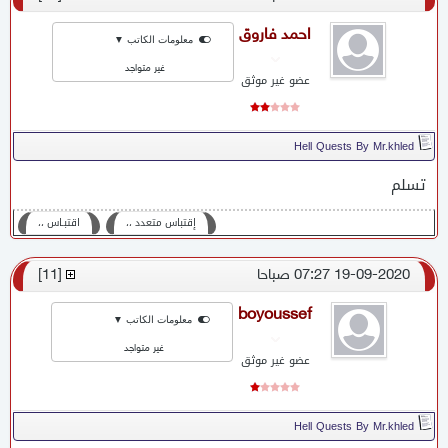
احمد فاروق
معلومات الكاتب ▼
غير متواجد
عضو غير موثق
Hell Quests By Mr.khled
تسلم
إقتباس متعدد ،،
اقتبـاس ،،
19-09-2020 07:27 صباحا
[
11
]
boyoussef
معلومات الكاتب ▼
غير متواجد
عضو غير موثق
Hell Quests By Mr.khled