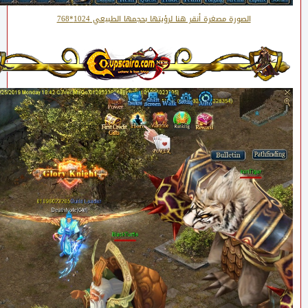
الصورة مصغرة أنقر هنا لرؤيتها بحجمها الطبيعي 1024*768