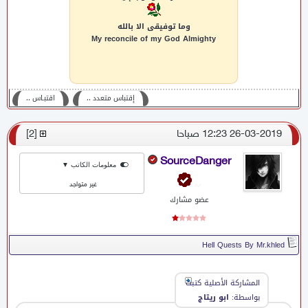
وما توفيقى الا بالله
My reconcile of my God Almighty
إقتباس متعدد ،،
اقتبـاس ،،
26-03-2019 12:23 صباحا
[
2
]
SourceDanger
معلومات الكاتب ▼
غير متواجد
عضو مشارك
Hell Quests By Mr.khled
المشاركة الأصلية كتبت
بواسطة:
ابو ريتاج