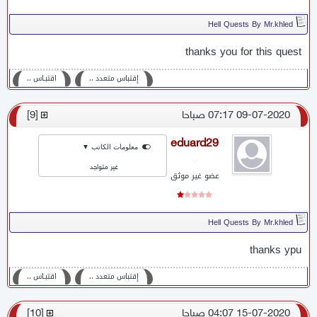
Hell Quests By Mr.khled
thanks you for this quest
إقتباس متعدد ،،
اقتبـاس ،،
09-07-2020 07:17 صباحا
[
9
]
eduard29
معلومات الكاتب ▼
غير متواجد
عضو غير موثق
Hell Quests By Mr.khled
thanks ypu
إقتباس متعدد ،،
اقتبـاس ،،
15-07-2020 04:07 صباحا
[
10
]