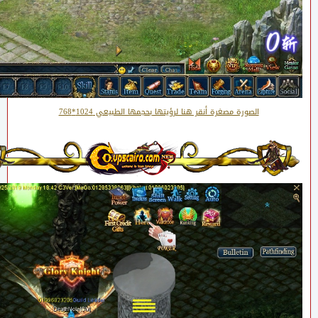
الصورة مصغرة أنقر هنا لرؤيتها بحجمها الطبيعي 1024*768