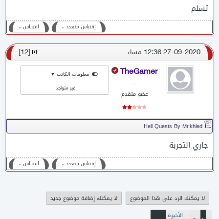
تسلم
إقتباس متعدد ،،
اقتبـاس ،،
27-09-2020 12:36 مساء
[
12
]
TheGamer
معلومات الكاتب ▼
غير متواجد
عضو متقدم
Hell Quests By Mr.khled
جاري التجربة
إقتباس متعدد ،،
اقتبـاس ،،
لا يمكنك الرد على هذا الموضوع
لا يمكنك إضافة موضوع جديد
الأخيرة