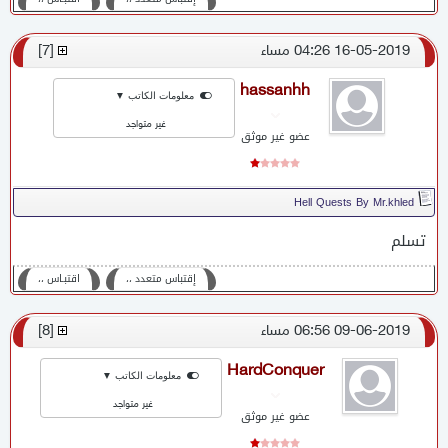
16-05-2019 04:26 مساء
[
7
]
hassanhh
معلومات الكاتب ▼
غير متواجد
عضو غير موثق
Hell Quests By Mr.khled
تسلم
إقتباس متعدد ،،
اقتبـاس ،،
09-06-2019 06:56 مساء
[
8
]
HardConquer
معلومات الكاتب ▼
غير متواجد
عضو غير موثق