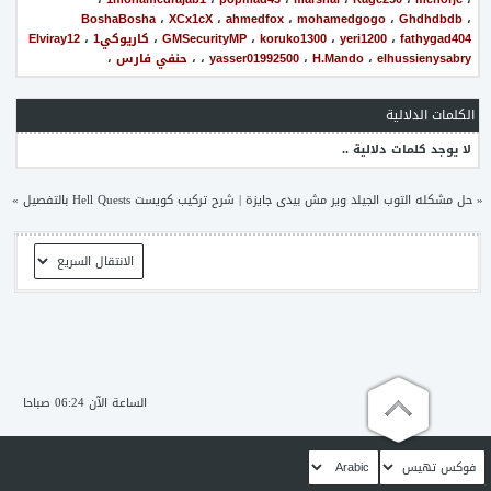
BoshaBosha
،
XCx1cX
،
ahmedfox
،
mohamedgogo
،
Ghdhdbdb
،
fathygad404
،
yeri1200
،
koruko1300
،
GMSecurityMP
،
كاريوكي1
،
Elviray12
elhussienysabry
،
H.Mando
،
yasser01992500
،
،
حنفي فارس
،
الكلمات الدلالية
لا يوجد كلمات دلالية ..
«
حل مشكله التوب الجيلد وير مش بيدى جايزة
|
شرح تركيب كويست Hell Quests بالتفصيل
»
الساعة الآن 06:24 صباحا