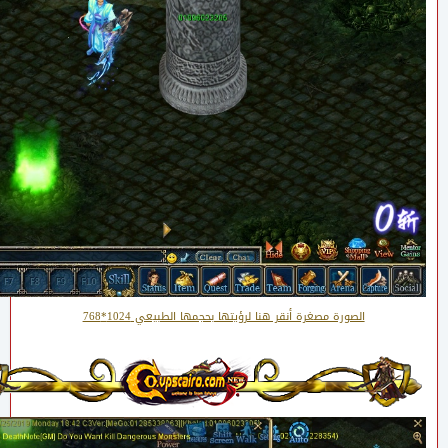
الصورة مصغرة أنقر هنا لرؤيتها بحجمها الطبيعي 1024*768