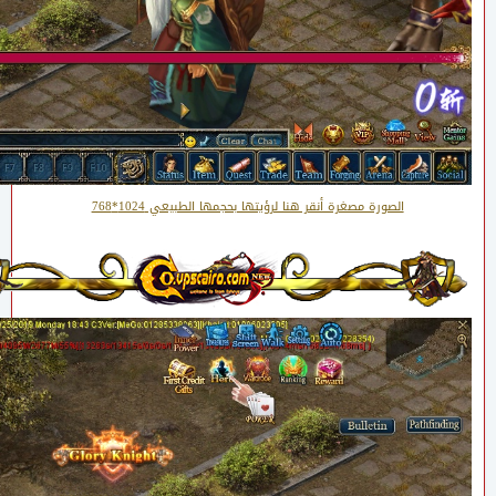
الصورة مصغرة أنقر هنا لرؤيتها بحجمها الطبيعي 1024*768