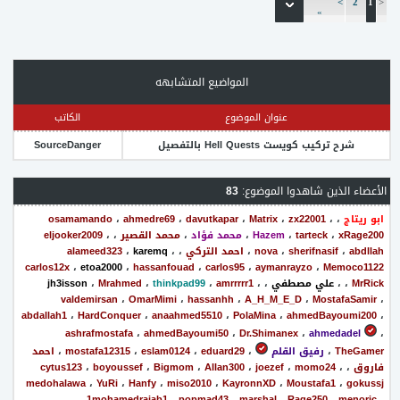
>
2
1
<
»
المواضيع المتشابهه
عنوان الموضوع
الكاتب
شرح تركيب كويست Hell Quests بالتفصيل
SourceDanger
الأعضاء الذين شاهدوا الموضوع:
83
ابو ريتاج
،
،
zx22001
،
Matrix
،
davutkapar
،
ahmedre69
،
osamamando
xRage200
،
tarteck
،
Hazem
،
محمد فؤاد
،
محمد القصير
،
،
eljooker2009
abdllah
،
sherifnasif
،
nova
،
احمد التركي
،
،
karemq
،
alameed323
carlos12x
،
etoa2000
،
hassanfouad
،
carlos95
،
aymanrayzo
،
Memoco1122
MrRick
،
،
علي مصطفي
،
،
amrrrrr1
،
thinkpad99
،
Mrahmed
،
jh3isson
valdemirsan
،
OmarMimi
،
hassanhh
،
A_H_M_E_D
،
MostafaSamir
،
abdallah1
،
HardConquer
،
anaahmed5510
،
PolaMina
،
ahmedBayoumi200
،
ashrafmostafa
،
ahmedBayoumi50
،
Dr.Shimanex
،
ahmedadel
،
TheGamer
،
رفيق القلم
،
eduard29
،
eslam0124
،
mostafa12315
،
احمد
فاروق
،
،
momo24
،
joezef
،
Allan300
،
Bigmom
،
boyoussef
،
cytus123
medohalawa
،
YuRi
،
Hanfy
،
miso2010
،
KayronnXD
،
Moustafa1
،
gokussj
،
1mohamedrajab1
،
popmad43
،
marshal
،
Rage250
،
menorjc
،