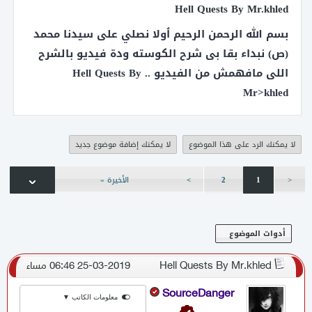
Hell Quests By Mr.khled
حرب الجيلد وي الديبوتي وي الميبير
بسم الله الرحمن الرحيم ٱولا نصلي على سيدنا محمد
اول صفحه تسجيل 5095
(ص) نبداء بقا بى شرح الكوسته ودة فيديو بالشرح
اللى مافهمش من الفيديو .. Hell Quests By
كلينت 5095 أخرة الننجا
Mr>khled
سورس فكسد 2 دي
لا يمكنك الرد على هذا الموضوع
لا يمكنك إضافة موضوع جديد
سورس كونكر تهيس أخر أصدار جديد 2D
<
1
2
>
الأخيرة »
أدوات الموضوع
Hell Quests By Mr.khled
25-03-2019 06:46 مساء
SourceDanger
معلومات الكاتب ▼