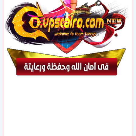
تيم تهيس - jdl jids - تيم تهييس - jdl jidds - team
Taheys - سورسات كونكر - فى بى اس - vps - اعلانات
السيرفرات الشخصية - اعلانات السيرفرات