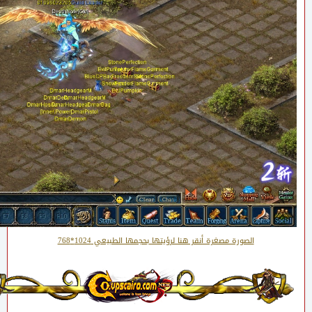
الصورة مصغرة أنقر هنا لرؤيتها بحجمها الطبيعي 1024*768