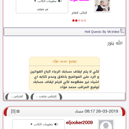
معلومات الكاتب ▼
غير متواجد
النائب العام
Hell Quests By Mr.khled
الله ينور
توقيع :محمد فؤاد
لكي لا يتم ايقاف حسابك الرجاء اتباع القوانين
و الرد على المواضيع باخلاق وعدم كتابه اي
اشياء غير مفهومه لكي لايتم ايقاف حسابك
توقيع المراقب محمد فؤاد
إقتباس متعدد ،،
اقتبـاس ،،
26-03-2019 08:17 مساء
[
5
]
eljooker2009
معلومات الكاتب ▼