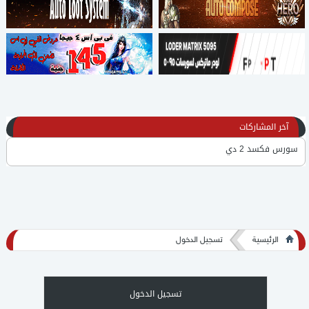
آخر المشاركات
سورس فكسد 2 دي
لكل محبي كونكر عربي سورس فكسد بتاع mr.online - سورس عربي 2D
برنامج KingOfPrograms يشمل برامج عمل سيرفر والتعديل by Mr.Monk
الرئيسية
تسجيل الدخول
شرح عمل سيرفر كونكر تهيس على هماشي لجهازك الشخصي للعلم الشرح
قديم
لودر 5095 مش متفيرس
تسجيل الدخول