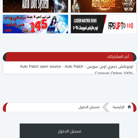
آخر المشاركات
اوتوباتش حصري اوبن سورس - Auto Patch open source - Auto Patch
Conquer Online 100%
برنامج لفك وتشفير ملف GameLoadInfo المستخدم ف الاوتو باتش
حصري تحميل AutoPatch كونكر اون لاين القديم
الرئيسية
تسجيل الدخول
حرب الجيلد وي الديبوتي وي الميبير
اول صفحه تسجيل 5095
تسجيل الدخول