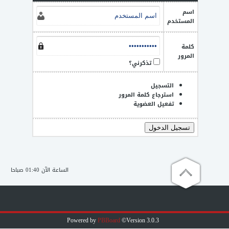
كلينت 5095 أخرة الننجا
اسم
المستخدم
لودر 5095 مش متفيرس
كلمة
المرور
تذكرني؟
ان بي سي تحويل لكل الشخصيات ماعدا القرصان
التسجيل
حفلة السي بي اس [Quest-Party] بشكل مختلف وجديدة وفي مابة
استرجاع كلمة المرور
لوحديها+الكينج
تفعيل العضوية
برنامج فك تشفير ملف Server.dat
الساعة الآن 01:40 صباحا
Powered by
PBBoard
©Version 3.0.3