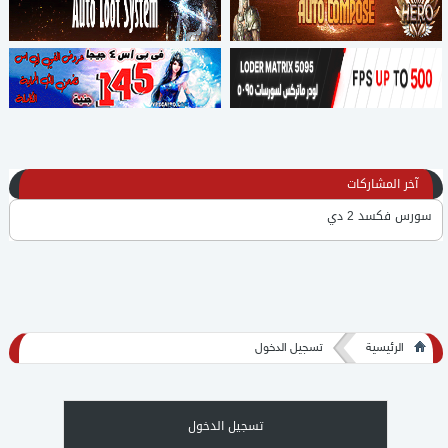
آخر المشاركات
سورس فكسد 2 دي
لكل محبي كونكر عربي سورس فكسد بتاع mr.online - سورس عربي 2D
برنامج KingOfPrograms يشمل برامج عمل سيرفر والتعديل by Mr.Monk
الرئيسية
تسجيل الدخول
شرح عمل سيرفر كونكر تهيس على هماشي لجهازك الشخصي للعلم الشرح
قديم
لودر 5095 مش متفيرس
تسجيل الدخول