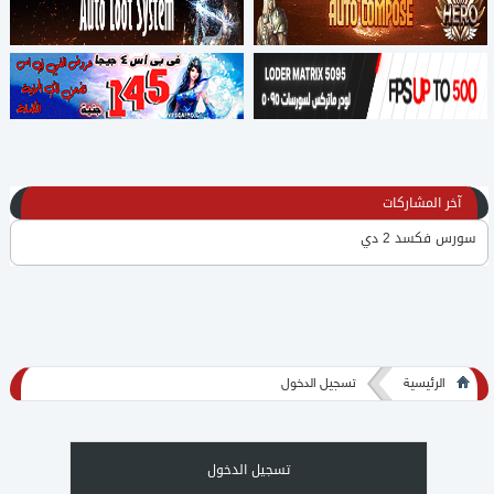
آخر المشاركات
سورس فكسد 2 دي
لكل محبي كونكر عربي سورس فكسد بتاع mr.online - سورس عربي 2D
برنامج KingOfPrograms يشمل برامج عمل سيرفر والتعديل by Mr.Monk
الرئيسية
تسجيل الدخول
شرح عمل سيرفر كونكر تهيس على هماشي لجهازك الشخصي للعلم الشرح
قديم
لودر 5095 مش متفيرس
تسجيل الدخول