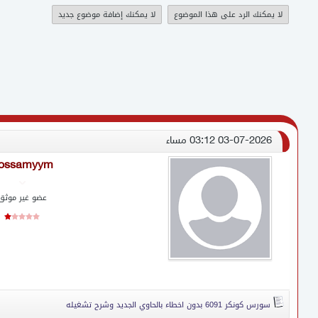
لا يمكنك الرد على هذا الموضوع
لا يمكنك إضافة موضوع جديد
حرب الجيلد وي الديبوتي وي الميبير
اول صفحه تسجيل 5095
03-07-2026 03:12 مساء
ossamyym
عضو غير موثق
سورس كونكر 6091 بدون اخطاء بالحاوي الجديد وشرح تشغيله