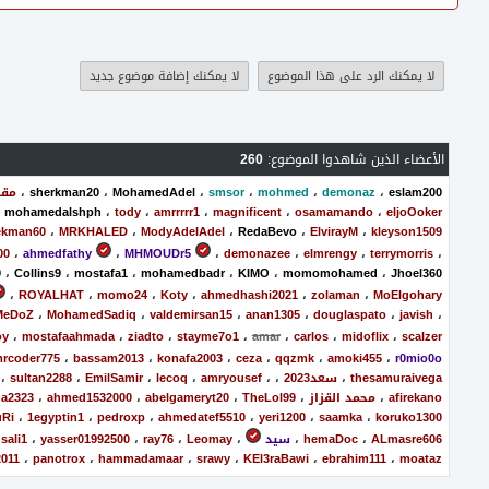
لا يمكنك الرد على هذا الموضوع
لا يمكنك إضافة موضوع جديد
الأعضاء الذين شاهدوا الموضوع:
260
eslam200
،
demonaz
،
mohmed
،
smsor
،
MohamedAdel
،
sherkman20
،
مقد
،
mohamedalshph
،
tody
،
amrrrrr1
،
magnificent
،
osamamando
،
eljoOoker
ekman60
،
MRKHALED
،
ModyAdelAdel
،
RedaBevo
،
ElvirayM
،
kleyson1509
00
،
ahmedfathy
،
MHMOUDr5
،
demonazee
،
elmrengy
،
terrymorris
،
9
،
Collins9
،
mostafa1
،
mohamedbadr
،
KIMO
،
momomohamed
،
Jhoel360
،
ROYALHAT
،
momo24
،
Koty
،
ahmedhashi2021
،
zolaman
،
MoElgohary
MeDoZ
،
MohamedSadiq
،
valdemirsan15
،
anan1305
،
douglaspato
،
javish
،
oy
،
mostafaahmada
،
ziadto
،
stayme7o1
،
amar
،
carlos
،
midoflix
،
scalzer
rcoder775
،
bassam2013
،
konafa2003
،
ceza
،
qqzmk
،
amoki455
،
r0mio0o
thesamuraivega
،
سعد2023
،
،
amryousef
،
lecoq
،
EmilSamir
،
sultan2288
،
afirekano
،
محمد القزاز
،
TheLol99
،
abelgameryt20
،
ahmed1532000
،
ha2323
uRi
،
1egyptin1
،
pedroxp
،
ahmedatef5510
،
yeri1200
،
saamka
،
koruko1300
ALmasre606
،
hemaDoc
،
سيد
،
Leomay
،
ray76
،
yasser01992500
،
sali1
2011
،
panotrox
،
hammadamaar
،
srawy
،
KEl3raBawi
،
ebrahim111
،
moataz