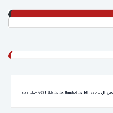
بسم الله الرحمن الرحيم الموضوع اليوم استكمالاً للجهود المبذولة منا لتطوير سورس بدون أي أخطاء ويضم باقة من اجمل ال .. s,vs ;,k;v 6091 f],k ho'hx fhgph,d hg[]d] ,avp