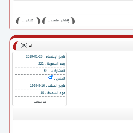
إقتباس متعدد ،،
اقتبـاس ،،
]
86
[
تاريخ الإنضمام : 26-01-2019
رقم العضوية : 222
المشاركات : 54
الجنس :
تاريخ الميلاد : 16-8-1999
قوة السمعة : 10
غير متواجد