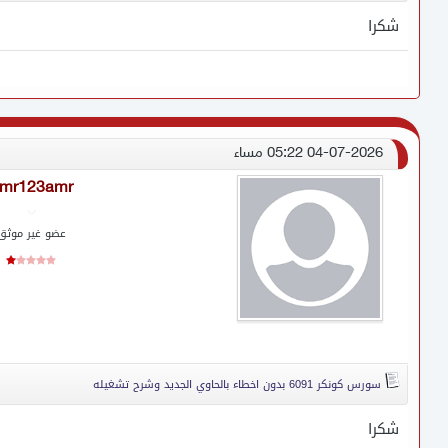
شكرا
04-07-2026 05:22 مساء
mr123amr
عضو غير موثق
سورس كونكر 6091 بدون اخطاء بالحاوي الجديد وشرح تشغيله
شكرا