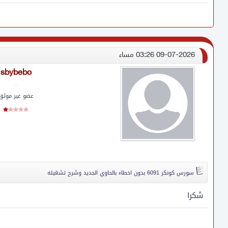
09-07-2026 03:26 مساء
sbybebo
عضو غير موثق
سورس كونكر 6091 بدون اخطاء بالحاوي الجديد وشرح تشغيله
شكرا