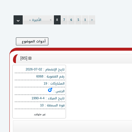
<
1
5
6
7
8
>
الأخيرة »
أدوات الموضوع
]
85
[
تاريخ الإنضمام : 02-07-2026
رقم العضوية : 6068
المشاركات : 19
الجنس :
تاريخ الميلاد : 4-4-1990
قوة السمعة : 10
غير متواجد