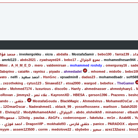
اد
،
fanta139
،
bebo100
،
MostafaSamir
،
abdalla
،
xicra
،
invokergokku
،
محمد فؤا
mohamedhesan944
،
عمرو الجنرال
،
bebo17
،
zyadsayed24
،
abdo2021
،
amrkl123
،
Mimi
،
A_H_M_E_D
،
mero
،
valdemirsan
،
mohammed roshdy
،
omerguray16
،
sad
3abqrino
،
catal4n
،
raynloz
،
piyado
،
ahmedadel
،
mhomed
،
mido0o
،
bebo10
soft56
،
mohamedbadr
،
dadas23
،
vpsadmin8
،
HsnGnc
،
احمد سعيد
،
nelfi
،
lvato
،
zezotheking
،
cytus123
،
Sinawa517
،
etoa2000
،
wargod
،
bebefox
،
TheGamer
ader
،
Mohmed7174
،
luxurious
،
disco0o
،
Hanfy
،
ahmednasser
،
ahmedyhaey1
،
besh
،
Prazeres
،
gerson1396
،
HBESA
،
KayronnXD
،
علاء نصر
،
jimmyx2
،
oRovan
m
،
MohamedOsCar
،
Ahmedvirus
،
BlackMagic
،
MostafaGouda
،
حنفى
،
،
ando
،
12OmarOscar
،
Naderahmed1
،
xblack_99
،
yossefhossenx
،
warlison
،
Salah2020
elbas
،
minamoner
،
abdo_elsheikh8
،
الجينرال
،
ModyMohamedAdel
،
Elviray12
،
l
Y
،
Azab66
،
mr1n
،
fakeluka
،
coderconquer
،
AbGFx
،
paulaa
،
123stig
،
محمود153999
alpern
،
PARADOX
،
panico
،
حنفي فارس
،
mokhalid93
،
DragonVIP
،
احمد فوزي
،
،
bioo
،
azez132azez
،
سمير
،
sbybebo
،
medolove22
،
corrm
،
assem123500
،
amyym