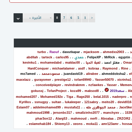
<
1
5
6
7
8
>
الأخيرة »
د
،
،
ahmedxx2003
،
mjacksom
،
davutkapar
،
Raouf
،
turbo
egyptin
،
MrRick
،
FelipeXP
،
حمدي
،
،
carlos95
،
tarteck
،
abdllah
Omar
،
معتز احمد
،
لعبة الحيا
،
،
maldac00
،
mohamedabd
،
kevinku1
HardConquer
،
michaelalamer
،
asdf
،
kobraa
،
Raymond
،
Rine
،
e
،
ahmeddoksha2
،
alirabee
،
juandavid19
،
محمودمحمد
،
،
mo7amed
maxxlazz
،
gurayomer
،
prestige12
،
tofan69940
،
Yasser50070
،
xicrinha1
،
conceivedplayer
،
revindrakmm
،
nzfawkes
،
Yasser
،
Memen
Ab
،
سعد2019
،
،
maksod8
،
koza99
،
TofanProject
،
gokussj
mohamed207
،
Mohamed192x
،
Tiga
،
Rage250
،
belal.1015
،
naderpro
،
n
Kyrillos
،
ssnugpy
،
sultan
،
lukaleeper
،
121sabry
،
meito20
،
devid016
JaceSkel
،
محمد الجوهرى طه
،
،
mustafa11
،
addelmohamed99
،
Eslam07
mahmoud1998
،
jersonbc317
،
smallzinho2077
،
manchyxv
،
،
phar3on12
،
Alarg53
،
mahmoud
،
nerfi
،
Aboalaa
،
ZRZOR2
،
eslamehab184
،
Shiemy13
،
xeons
،
moka11
،
amr123amr
،
hoss