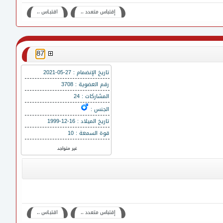
إقتباس متعدد ،،
اقتبـاس ،،
]
87
[
تاريخ الإنضمام : 27-05-2021
رقم العضوية : 3708
المشاركات : 24
الجنس :
تاريخ الميلاد : 16-12-1999
قوة السمعة : 10
غير متواجد
إقتباس متعدد ،،
اقتبـاس ،،