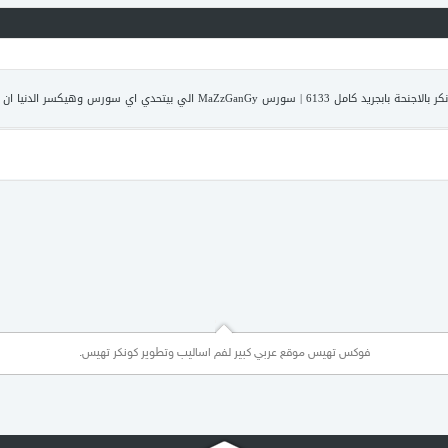
بالاجنحة بابجريد كامل 6133
|
سورس MaZzGanGy الي بيتحدي اي سورس وهيكسر الدنيا ان شاء الله
فوكس تهيس موقع عربي كبير لفم اساليب وتطوير كونكر تهيس.