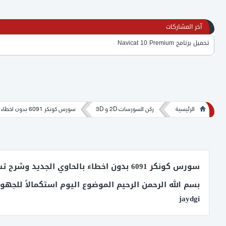
آخر المشاركات
تحميل برنامج Navicat 10 Premium
سورس فكسد 2 دي
سورس كونكر تهيس أخر أصدار جديد 2D
الرئيسية
ركن السورسات 2D و 3D
سورس كونكر 6091 بدون اخطاء بالحاوي الجديد وشرح تشغيله
سورس لعبة جينرال اصدار 5517 قديم يا رب يعجبكم
برنامج فك تشفير ملف Server.dat
سورس كونكر 6091 بدون اخطاء بالحاوي الجديد وشرح تشغيله
اوتوباتش حصري اوبن سورس - Auto Patch open source - Auto Patch Conquer Online 100%
jaydgi
برنامج لفك وتشفير ملف GameLoadInfo المستخدم ف الاوتو باتش
حصري تحميل AutoPatch كونكر اون لاين القديم