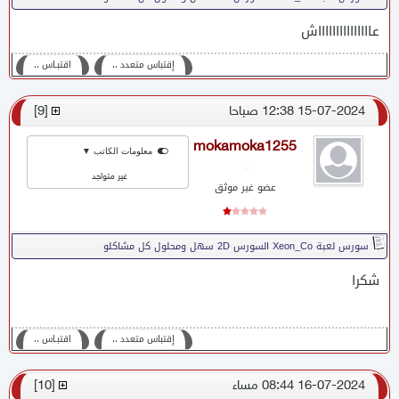
عاااااااااااااااش
إقتباس متعدد ،،
اقتبـاس ،،
15-07-2024 12:38 صباحا
[
9
]
mokamoka1255
معلومات الكاتب ▼
غير متواجد
عضو غير موثق
سورس لعبة Xeon_Co السورس 2D سهل ومحلول كل مشاكلو
شكرا
إقتباس متعدد ،،
اقتبـاس ،،
16-07-2024 08:44 مساء
[
10
]