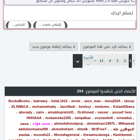
سورس لعبة Xeon_Co السورس 2D سهل ومحلول كل مشاكلو
تسلم ايدك
إقتباس متعدد ،،
اقتبـاس ،،
لا يمكنك الرد على هذا الموضوع
لا يمكنك إضافة موضوع جديد
الأخيرة
>
11
4
3
2
1
<
»
الأعضاء الذين شاهدوا الموضوع:
204
BoshaBosha
،
bahrawy
،
belal.1015
،
mrsix
،
seco_man
،
mina2024
،
skoop
،
EL5WAGA
،
mohamedrady
،
JaceSkell
،
beshoy
،
medomo
،
EslamElbana
،
aborady
،
cairo
،
arnaldoprieto01
،
Dr.Ahmed
،
nasser
،
yousef here
،
HHHAAA
،
mokamoka1255
،
tariqalbaz
،
vcxzasdw8
،
torwada1
،
M0hamed
،
ahmednasr19975
،
ahmedahmedpop
،
محمد فؤاد
،
محمد
الجوهرى طه
،
،
Mr3FreeT
،
elmelk
،
ahmedrefatm
،
addelmohamed99
paulaa
،
mustafa11
،
Mostafageneral
،
thesamuraivega
،
Hashkeeeel
،