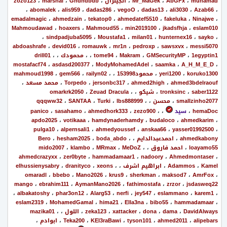
muhamad
،
AbGFx
،
Mr_MaGek
،
الجينرال
،
Ghdhdbdb
،
marshal
،
zozo123
،
abomalek
،
alis959
،
dadas286
،
vegoO
،
dadas13
،
ali3030
،
Azab66
،
emadalmagic
،
ahmedzain
،
tekatop0
،
ahmedatef5510
،
fakeluka
،
Ninajwe
،
Mahmoudawad
،
hoaxers
،
Mahmoud55
،
min2019100
،
jkadsfhja
،
eslam010
،
sindpadjuba5095
،
Moustafa1
،
milan01
،
hunternex16
،
sayko
،
abdoashrafe
،
devid016
،
romauwk
،
mr1n
،
pedroxp
،
sawsxvx
،
messi5070
1egyptin1
،
GMSecurityMP
،
Makram
،
tome94
،
،
محمودك
،
،
drill01
mostafacf74
،
asdasd200377
،
ModyMohamedAdel
،
saamka
،
A_H_M_E_D
،
koruko1300
،
yeri1200
،
محمود153998
،
،
railyn02
،
gem566
،
mahmoud1998
ahmed3bdelraouf
،
ahmed2high
،
jersonbc317
،
Torpedo
،
محمد مسعد
،
saber1122
،
tronksinc
،
شيكو
،
،
Zeuad Dracula
،
omarkrk2050
smallzinho2077
،
محسن
،
،
lbs888999
،
Turki
،
SANTAA
،
qqqww32
hemaDoc
،
سيد
،
،
zezo900
،
ahmedhork333
،
sasahamo
،
panico
apdo2025
،
votikaaa
،
hamdynaderhamdy
،
budaloco
،
ahmedkarim
،
pulga10
،
alpernsali1
،
ahmedyoussef
،
anskaa66
،
yasser01992500
،
ahmedkabony
،
احمدعبدالدايم
،
،
boda_abdo
،
hesham2025
،
Bero
loayamo55
،
احمد فاروق
،
،
MeDoZ
،
MRmax
،
klambo
،
mido2007
ahmedcrazyxx
،
zer0byte
،
hammadamaar1
،
nadoory
،
Ahmedmontaser
،
Kamel
،
Adammos
،
ابراهيم اشرف
،
،
xeons
،
dranityco
،
elhussienysabry
omaradl
،
bbebo
،
Mano2026
،
krus9
،
sherkman
،
maksod7
،
AmrFox
،
mango
،
ebrahim111
،
AymanMano2026
،
fathimostafa
،
zrzor
،
jsdasweq22
،
albakatoshy
،
phar3on12
،
Alarg53
،
nerfi
،
jey547
،
eslammano
،
karem1
،
eslam2319
،
MohamedGamal
،
hima21
،
Ella3na
،
bibo55
،
hammadamaar
،
DavidAlways
،
dama
،
dona
،
xattacker
،
zeka123
،
اللول
،
،
mazika01
alipebars
،
ahmed2011
،
tyson101
،
KEl3raBawi
،
Teka200
،
ابوادم
،