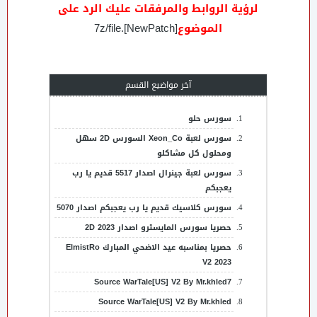
لرؤية الروابط والمرفقات عليك الرد على
الموضوع
[NewPatch].7z/file
آخر مواضيع القسم
سورس حلو
سورس لعبة Xeon_Co السورس 2D سهل
ومحلول كل مشاكلو
سورس لعبة جينرال اصدار 5517 قديم يا رب
يعجبكم
سورس كلاسيك قديم يا رب يعجبكم اصدار 5070
حصريا سورس المايسترو اصدار 2023 2D
حصريا بمناسبه عيد الاضحي المبارك ElmistRo
V2 2023
Source WarTale[US] V2 By Mr.khled7
Source WarTale[US] V2 By Mr.khled