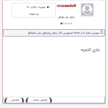
vcxzasdw8
معلومات الكاتب ▼
غير متواجد
عضو غير موثق
سورس لعبة Xeon_Co السورس 2D سهل ومحلول كل مشاكلو
جاري التجربه
إقتباس متعدد ،،
اقتبـاس ،،