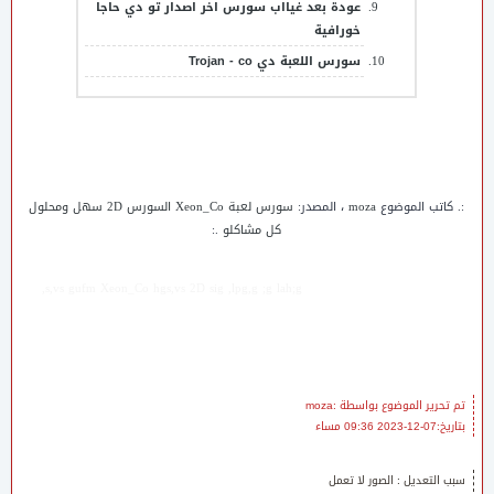
عودة بعد غيااب سورس اخر اصدار تو دي حاجا
خورافية
سورس اللعبة دي Trojan - co
:. كاتب الموضوع
moza
، المصدر:
سورس لعبة Xeon_Co السورس 2D سهل ومحلول
كل مشاكلو
.:
s,vs gufm Xeon_Co hgs,vs 2D sig ,lpg,g ;g lah;g,
تم تحرير الموضوع بواسطة :moza
بتاريخ:07-12-2023 09:36 مساء
سبب التعديل : الصور لا تعمل