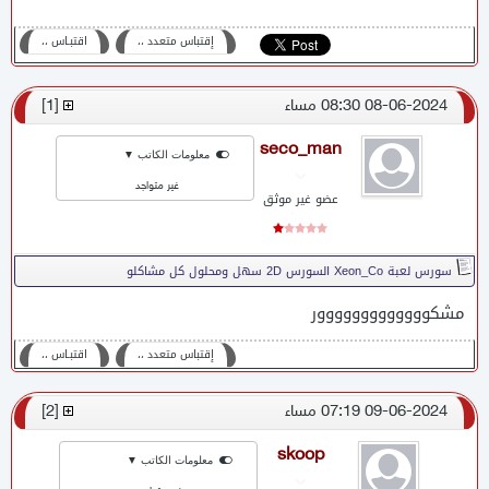
إقتباس متعدد ،،
اقتبـاس ،،
08-06-2024 08:30 مساء
[
1
]
seco_man
معلومات الكاتب ▼
غير متواجد
عضو غير موثق
سورس لعبة Xeon_Co السورس 2D سهل ومحلول كل مشاكلو
مشكووووووووووووور
إقتباس متعدد ،،
اقتبـاس ،،
09-06-2024 07:19 مساء
[
2
]
skoop
معلومات الكاتب ▼