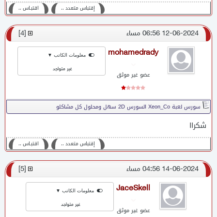
إقتباس متعدد ،،
اقتبـاس ،،
12-06-2024 06:56 مساء
[
4
]
mohamedrady
معلومات الكاتب ▼
غير متواجد
عضو غير موثق
سورس لعبة Xeon_Co السورس 2D سهل ومحلول كل مشاكلو
شكراا
إقتباس متعدد ،،
اقتبـاس ،،
14-06-2024 04:56 مساء
[
5
]
JaceSkell
معلومات الكاتب ▼
غير متواجد
عضو غير موثق