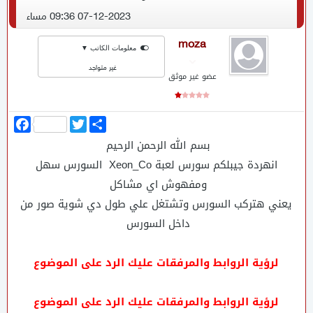
07-12-2023 09:36 مساء
moza
معلومات الكاتب ▼
غير متواجد
عضو غير موثق
ا
T
F
ن
w
a
بسم الله الرحمن الرحيم
ش
i
c
ر
t
e
انهردة جيبلكم سورس لعبة Xeon_Co السورس سهل
b
t
o
e
ومفهوش اي مشاكل
o
r
k
يعني هتركب السورس وتشتغل علي طول دي شوية صور من
داخل السورس
لرؤية الروابط والمرفقات عليك الرد على الموضوع
لرؤية الروابط والمرفقات عليك الرد على الموضوع