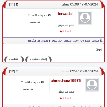
17-07-2024 05:09 صباحا
[
11
]
torwada1
معلومات الكاتب ▼
غير متواجد
عضو غير موثق
سورس لعبة Xeon_Co السورس 2D سهل ومحلول كل مشاكلو
3a4
إقتباس متعدد ،،
اقتبـاس ،،
23-07-2024 03:47 مساء
[
12
]
ahmednasr19975
معلومات الكاتب ▼
غير متواجد
عضو غير موثق