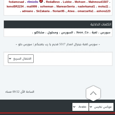
fodamosad
،
r0mio0o
،
RedaBevo
،
Lubbe
،
Mohsen
،
Mahmoud1507
،
kenoBR2234
،
mali999
،
sofeeman
،
MarwanSerria
،
naderkamal1
،
moka11
،
،
adreano
،
SirZakaria
،
florian95
،
ِAtwa
،
omarzarifa1
،
ashora123
الكلمات الدلالية
سورس
،
لعبة
،
Xeon_Co
،
السورس
،
ومحلول
،
مشاكلو
،
«
سورس لعبة جينرال اصدار 5517 قديم يا رب يعجبكم
|
سورس حلو
»
الساعة الآن 09:52 مساء