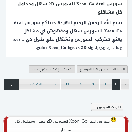
سورس لعبة Xeon_Co السورس 2D سهل ومحلول
برنامج فك تشفير ملف Server.dat
كل مشاكلو
اوتوباتش حصري اوبن سورس - Auto Patch open source - Auto Patch
بسم الله الرحمن الرحيم انهردة جيبلكم سورس لعبة
Conquer Online 100%
Xeon_Co السورس سهل ومفهوش اي مشاكل
برنامج لفك وتشفير ملف GameLoadInfo المستخدم ف الاوتو باتش
يعني هتركب السورس وتشتغل علي طول دي .. s,vs
gufm Xeon_Co hgs,vs 2D sig ,lpg,g ;g lah;g,
حصري تحميل AutoPatch كونكر اون لاين القديم
لودر 5095 مش متفيرس
لا يمكنك الرد على هذا الموضوع
لا يمكنك إضافة موضوع جديد
<
1
2
3
4
11
>
الأخيرة »
أدوات الموضوع
سورس لعبة Xeon_Co السورس 2D سهل ومحلول كل
مشاكلو